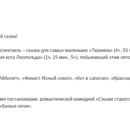
й сезон!
спектакль – сказка для самых маленьких «Теремок» (4+, 55 м
я кота Леопольда» (1ч. 15 мин., 5+), побывавший этим лето
Айболит», «Финист-Ясный сокол», «Кот в сапогах», «Красн
умя постановками: романтической комедией «Сказки старог
 «Белые ночи».